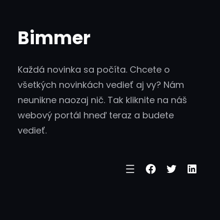
Skip
to
Bimmer
content
Každá novinka sa počíta. Chcete o
všetkých novinkách vedieť aj vy? Nám
neunikne naozaj nič. Tak kliknite na náš
webový portál hneď teraz a budete
vedieť.
Facebook
Twitter
Linke