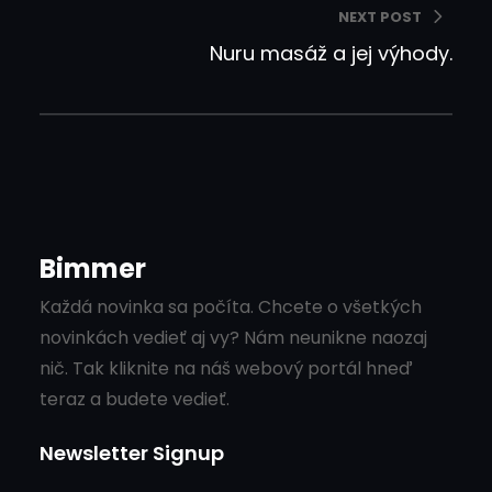
NEXT POST
Nuru masáž a jej výhody.
Bimmer
Každá novinka sa počíta. Chcete o všetkých
novinkách vedieť aj vy? Nám neunikne naozaj
nič. Tak kliknite na náš webový portál hneď
teraz a budete vedieť.
Newsletter Signup