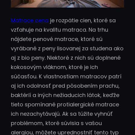
Matrace cena
je rozpätie cien, ktoré sa
vzťahuje na kvalitu matraca. Na trhu
nájdete penové matrace, ktoré sú
vyrábané z peny lisovanej za studena ako
aj z bio peny. Niektoré z nich sú doplnené
kokosovým vláknom, ktoré je ich
súčasťou. K vlastnostiam matracov patrí
aj ich odolnosť pred pôsobením prachu,
baktérií a iných nežiaducich látok, keďže
tieto spomínané protialergické matrace
ich nezachytávajú. Ak sa túžite vyhnúť
problémom, ktoré súvisia s vašou
alergiou, môžete uprednostniť tento typ