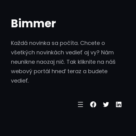
Skip
to
Bimmer
content
Každá novinka sa počíta. Chcete o
všetkých novinkách vedieť aj vy? Nám
neunikne naozaj nič. Tak kliknite na náš
webový portál hneď teraz a budete
vedieť.
Facebook
Twitter
Linke