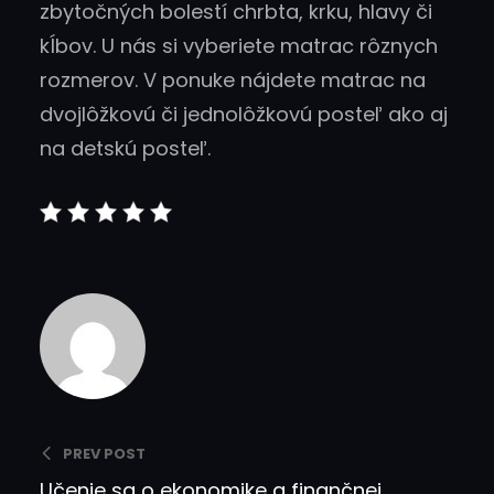
zbytočných bolestí chrbta, krku, hlavy či
kĺbov. U nás si vyberiete matrac rôznych
rozmerov. V ponuke nájdete matrac na
dvojlôžkovú či jednolôžkovú posteľ ako aj
na detskú posteľ.
PREV POST
Učenie sa o ekonomike a finančnej