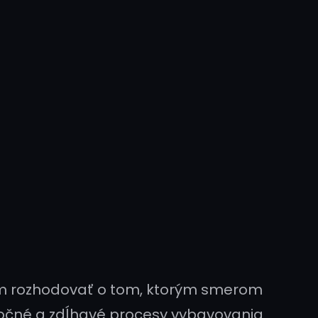
 sám rozhodovať o tom, ktorým smerom
áročné a zdĺhavé procesy vybavovania