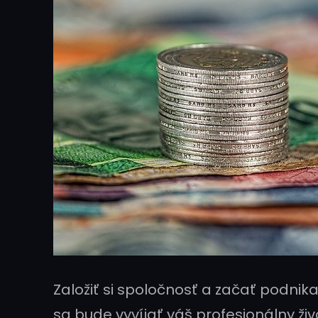
Založiť si spoločnosť a začať podni
sa bude vyvíjať váš profesionálny ž