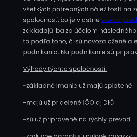
všetkých potrebných náležitostí na 
spoločnosť, čo je vlastne
sro na pred
zakladajú iba za účelom následného 
to podľa toho, či sú novozaložené ale
podnikania. Na podnikanie sú pripr
Výhody týchto spoločností:
-základné imanie už majú splatené
-majú už pridelené IČO aj DIČ
-sú už pripravené na rýchly prevod
-zmluvne garantujú nulové záväzky