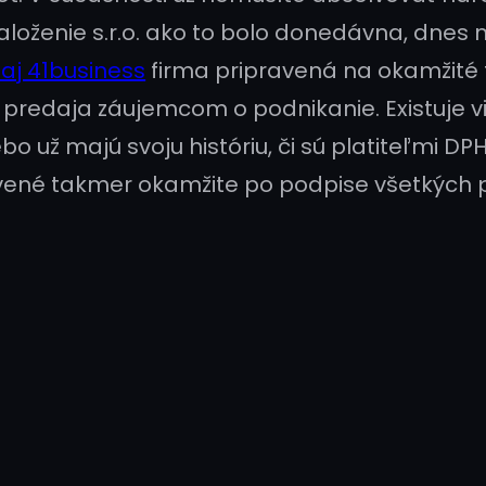
založenie s.r.o. ako to bolo donedávna, dne
aj 41business
firma pripravená na okamžité
predaja záujemcom o podnikanie. Existuje vi
bo už majú svoju históriu, či sú platiteľmi DP
avené takmer okamžite po podpise všetkých