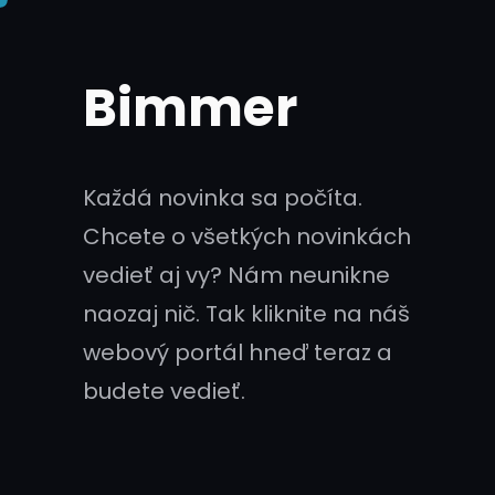
Skip
to
Bimmer
content
Každá novinka sa počíta.
Chcete o všetkých novinkách
vedieť aj vy? Nám neunikne
naozaj nič. Tak kliknite na náš
webový portál hneď teraz a
budete vedieť.