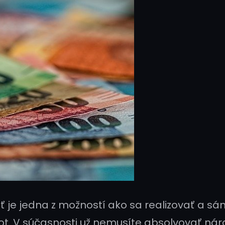
kať je jedna z možností ako sa realizovať a
ivot. V súčasnosti už nemusíte absolvovať n