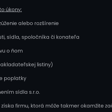
to úkony:
úženie alebo rozšírenie
, sídla, spoločníka či konateľa
uvu o ňom
akladateľskej listiny)
e poplatky
ením sídla s.r.o.
 získa firmu, ktorá môže takmer okamžite zač