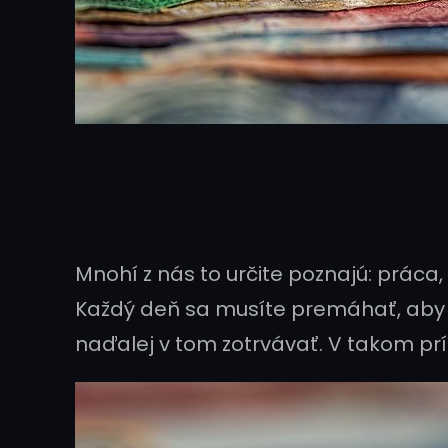
Mnohí z nás to určite poznajú: práca
Každý deň sa musíte premáhať, aby st
naďalej v tom zotrvávať. V takom prí