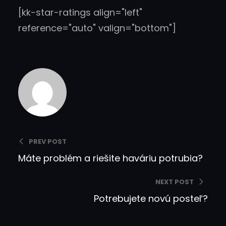
[kk-star-ratings align="left"
reference="auto" valign="bottom"]
PREV POST
Máte problém a riešite haváriu potrubia?
NEXT POST
Potrebujete novú posteľ?