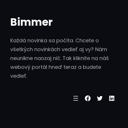
Skip
to
Bimmer
content
Každá novinka sa počíta. Chcete o
všetkých novinkách vedieť aj vy? Nám
neunikne naozaj nič. Tak kliknite na náš
webový portál hneď teraz a budete
vedieť.
Facebook
Twitter
Linke