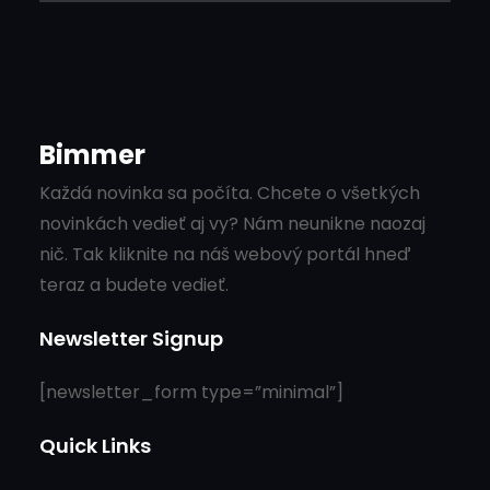
Bimmer
Každá novinka sa počíta. Chcete o všetkých
novinkách vedieť aj vy? Nám neunikne naozaj
nič. Tak kliknite na náš webový portál hneď
teraz a budete vedieť.
Newsletter Signup
[newsletter_form type=”minimal”]
Quick Links