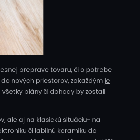
presnej preprave tovaru, či o potrebe
y do nových priestorov, zakaždým
je
 všetky plány či dohody by zostali
ale aj na klasickú situáciu- na
ktroniku či labilnú keramiku do