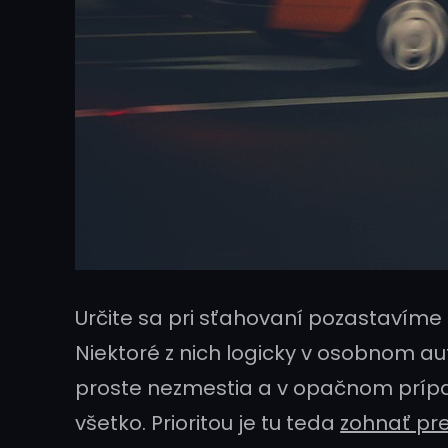
Určite sa pri sťahovaní pozastavíme
Niektoré z nich logicky v osobnom a
proste nezmestia a v opačnom prípa
všetko. Prioritou je tu teda
zohnať pre