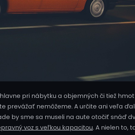
 hlavne pri nábytku a objemných či tiež hm
ute prevážať nemôžeme. A určite ani veľa ďa
de by sme sa museli na aute otočiť snáď d
pravný voz s veľkou kapacitou
. A nielen to, 