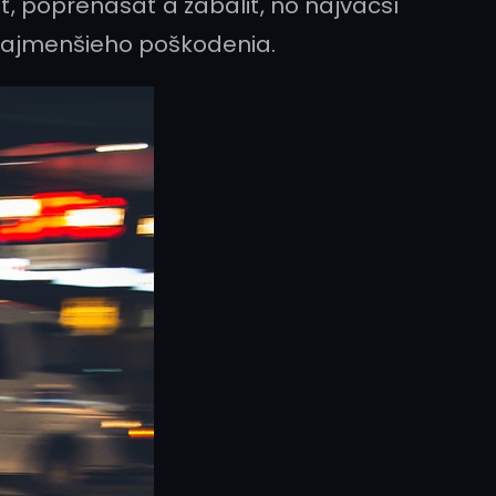
ť, poprenášať a zabaliť, no najväčší
z najmenšieho poškodenia.