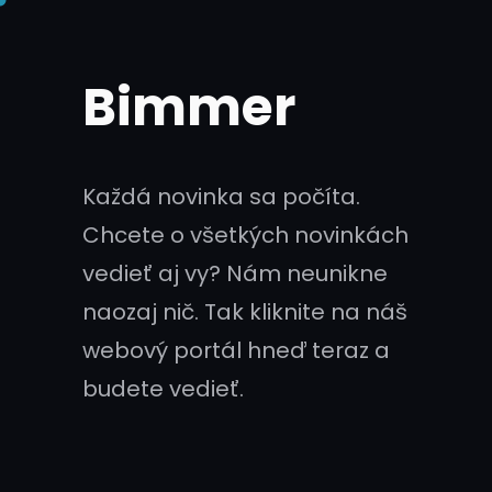
Skip
to
Bimmer
content
Každá novinka sa počíta.
Chcete o všetkých novinkách
vedieť aj vy? Nám neunikne
naozaj nič. Tak kliknite na náš
webový portál hneď teraz a
budete vedieť.