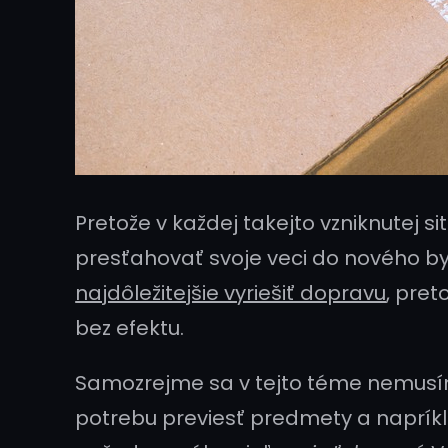
Pretože v každej takejto vzniknutej s
presťahovať svoje veci do nového b
najdôležitejšie vyriešiť dopravu
, pret
bez efektu.
Samozrejme sa v tejto téme nemusím
potrebu previesť predmety a napríkla