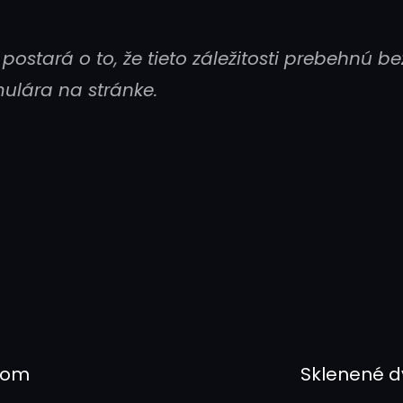
postará o to, že tieto záležitosti prebehnú b
mulára na stránke.
dnom
Sklenené dv