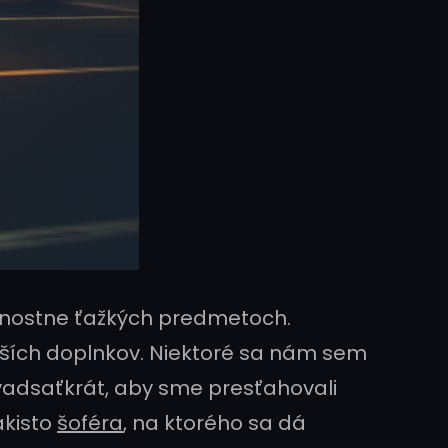
otnostne ťažkých predmetoch.
lších doplnkov. Niektoré sa nám sem
vadsaťkrát, aby sme presťahovali
takisto
šoféra
, na ktorého sa dá