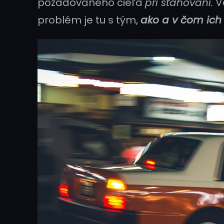
požadovaného cieľa
pri sťahovaní.
Ve
problém je tu s tým,
ako a v čom ich