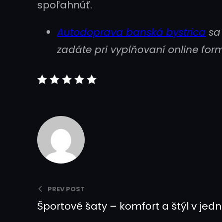
spoľahnúť.
Autodoprava banská bystrica
sa 
zadáte pri vyplňovaní online for
PREV POST
Športové šaty – komfort a štýl v je