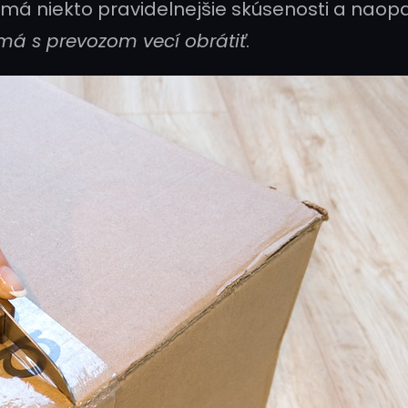
i má niekto pravidelnejšie skúsenosti a naopak
má s prevozom vecí obrátiť
.