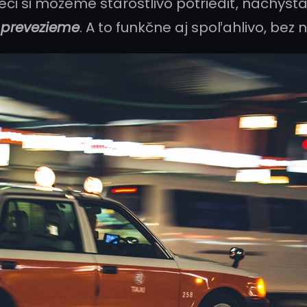
ci si môžeme starostlivo potriediť, nachysta
 prevezieme
. A to funkčne aj spoľahlivo, be