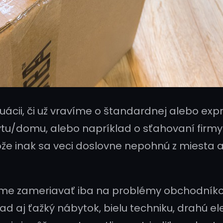
ituácii, či už vravíme o štandardnej alebo ex
ytu/domu, alebo napríklad o sťahovaní firm
ože inak sa veci doslovne nepohnú z miesta a
e zameriavať iba na problémy obchodníkov, 
d aj ťažký nábytok, bielu techniku, drahú ele