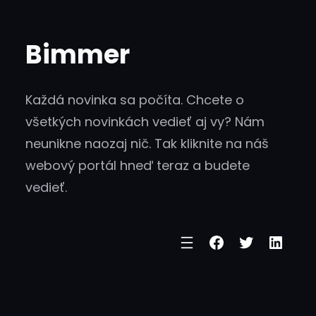
Skip
to
Bimmer
content
Každá novinka sa počíta. Chcete o
všetkých novinkách vedieť aj vy? Nám
neunikne naozaj nič. Tak kliknite na náš
webový portál hneď teraz a budete
vedieť.
Facebook
Twitter
Linke